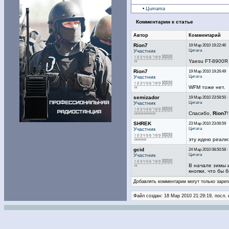
•
Цитата
Комментарии к статье
Автор
Комментарий
Rion7
19 Мар 2010 19:22:46
Цитата
Участник
Yaesu FT-8900R
Rion7
19 Мар 2010 19:26:49
Цитата
Участник
WFM тоже нет.
semizador
19 Мар 2010 23:58:50 
Цитата
Участник
Спасибо,
Rion7
SHREK
23 Мар 2010 23:06:59
Цитата
Участник
эту идею реализ
gcid
24 Мар 2010 08:50:58 
Цитата
Участник
В начале зимы и
кнопки, что бы 
Добавлять комментарии могут только зарег
Файл создан: 18 Мар 2010 21:29:19, посл.