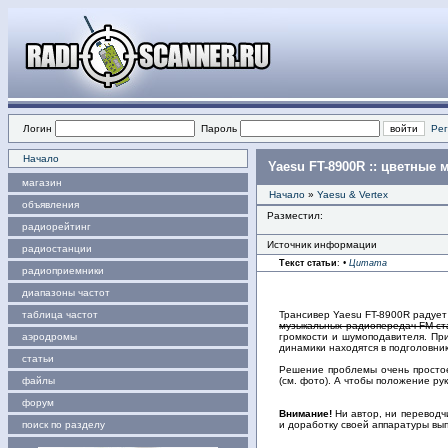
Логин
Пароль
Рег
Начало
Yaesu FT-8900R :: цветные 
магазин
Начало
»
Yaesu & Vertex
объявления
Разместил:
радиорейтинг
Источник информации
радиостанции
Текст статьи
:
•
Цитата
радиоприемники
диапазоны частот
таблица частот
Трансивер Yaesu FT-8900R радует
музыкальных радиопередач FM-с
аэродромы
громкости и шумоподавителя. При
динамики находятся в подголовни
статьи
Решение проблемы очень простое
файлы
(см. фото). А чтобы положение р
форум
Внимание!
Ни автор, ни переводч
поиск по разделу
и доработку своей аппаратуры вып