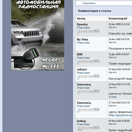
•
Цитата
Комментарии к статье
Автор
Комментарий
Spooky
23 Авг 2009 21:12:34
Цитата
Участник
Спасибо за сове
By Step
24 Авг 2009 23:07:45
Цитата
Участник
Пошарив в интер
DIM
11 Дек 2009 12:53:27
Цитата
Участник
Также подходит
ra0wct
07 Мар 2010 18:40:20
Цитата
Участник
Как родной под
Скиталец
11 Мар 2010 17:17:05
Цитата
Участник
список из более
3.htm
Скиталец
27 Ноя 2010 11:27:15
Цитата
Участник
здесь правильн
http://goryham.qr
let4eg
09 Фев 2016 11:50:06
Цитата
Участник
Купил подобный 