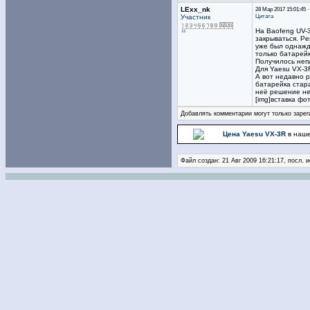
LExx_nk
28 Мар 2017 15:01:45 
Цитата
Участник
На Baofeng UV-3
закрываться. Ре
уже был однажды
только батарейк
Получилось непл
Для Yaesu VX-3
А вот недавно р
батарейка стар
неё решение не
[img]вставка фо
Добавлять комментарии могут только зарег
Цена Yaesu VX-3R
в наше
Файл создан: 21 Авг 2009 16:21:17, посл. 