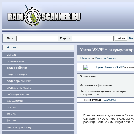
Логин
Пароль
Рег
Начало
Yaesu VX-3R :: аккумулятор
магазин
Начало
»
Yaesu & Vertex
объявления
Цена Yaesu VX-3R
в наше
радиорейтинг
радиостанции
Разместил:
радиоприемники
Источник информации
диапазоны частот
Необходимые детали, приборы,
таблица частот
инструменты
Текст статьи
:
•
Цитата
аэродромы
статьи
файлы
Если вы хотите для своего Yaes
батарея NP-60 от фотокамеры Fuj
форум
разница - она как минимум раза в
поиск по разделу