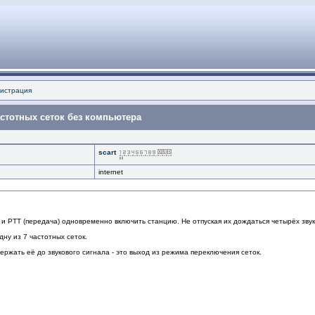
истрация
частотных сеток без компьютера
scart
internet
 и РТТ (передача) одновременно включить станцию. Не отпуская их дождаться четырёх звук
ну из 7 частотных сеток.
держать её до звукового сигнала - это выход из режима переключения сеток.