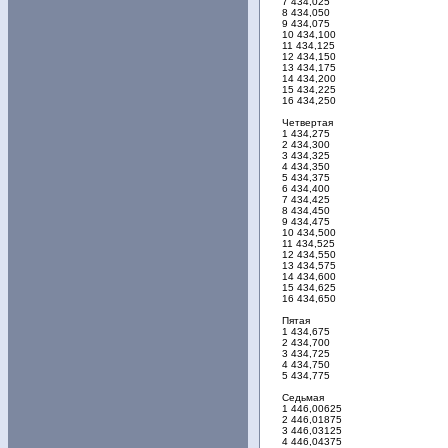
7 434,025
8 434,050
9 434,075
10 434,100
11 434,125
12 434,150
13 434,175
14 434,200
15 434,225
16 434,250
Четвертая
1 434,275
2 434,300
3 434,325
4 434,350
5 434,375
6 434,400
7 434,425
8 434,450
9 434,475
10 434,500
11 434,525
12 434,550
13 434,575
14 434,600
15 434,625
16 434,650
Пятая
1 434,675
2 434,700
3 434,725
4 434,750
5 434,775
Седьмая
1 446,00625
2 446,01875
3 446,03125
4 446,04375