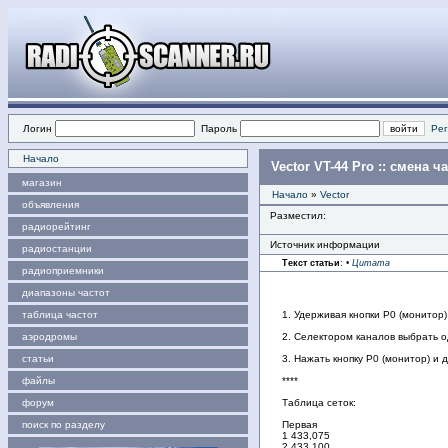
Логин
Пароль
Рег
Начало
Vector VT-44 Pro :: смена 
магазин
Начало
»
Vector
объявления
Разместил:
радиорейтинг
Источник информации
радиостанции
Текст статьи
:
•
Цитата
радиоприемники
диапазоны частот
таблица частот
1. Удерживая кнопки Р0 (монитор)
аэродромы
2. Селектором каналов выбрать од
статьи
3. Нажать кнопку Р0 (монитор) и 
файлы
****
форум
Таблица сеток:
поиск по разделу
Первая
1 433,075
2 433,100