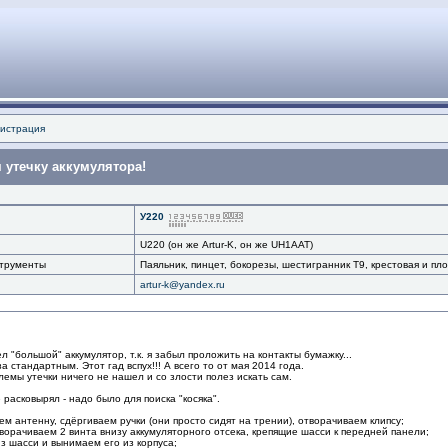
истрация
 утечку аккумулятора!
У220
U220 (он же Artur-K, он же UH1AAT)
струменты
Паяльник, пинцет, бокорезы, шестигранник Т9, крестовая и пло
artur-k@yandex.ru
ел "большой" аккумулятор, т.к. я забыл проложить на контакты бумажку...
а стандартным. Этот гад вспух!!! А всего то от мая 2014 года.
емы утечки ничего не нашел и со злости полез искать сам.
ё расковырял - надо было для поиска "косяка".
ем антенну, сдёргиваем ручки (они просто сидят на трении), отворачиваем клипсу;
ворачиваем 2 винта внизу аккумуляторного отсека, крепящие шасси к передней панели;
из шасси и вынимаем его из корпуса;