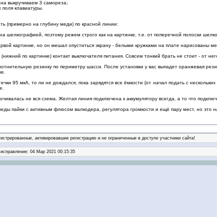
ана выкручиваем 3 самореза;
х поля клавиатуры.
ь (примерно на глубину меди) по красной линии:
на шелкографией, поэтому режем строго как на картинке, т.е. от поперечной полоски шелк
ервой картинке, но он мешал опуститься экрану - белыми кружками на плате нарисованы ме
нижний по картинке) контакт выключателя питания. Совсем тонкий брать не стоит - от него
отнительную резинку по периметру шасси. После установки у вас выпадет оранжевая резин
ке.
ечки 95 мкА, то ли не дождался, пока зарядятся все ёмкости (от начал подать с нескольких
е.
очивалась не вся схема. Желтая линия подключена к аккумулятору всегда, а то что подклю
еды пайки с активным флюсом валкодера, регулятора громкости и ещё пару мест, но это н
гистрированные, активировавшие регистрацию и не ограниченные в доступе участники сайта!
 исправление: 04 Мар 2021 00:15:35