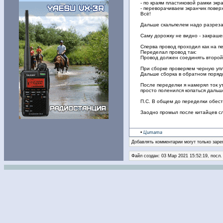
- по краям пластиковой рамки экр
- переворачиваем экранчик повер
Всё!
Дальше скальпелем надо разрезат
Саму дорожку не видно - закраше
Сперва провод проходил как на п
Переделал провод так:
Провод должен соединять второй (
При сборке проверяем черную упл
Дальше сборка в обратном поряд
После переделки я намерял ток ут
просто поленился копаться дальш
П.С. В общем до переделки обест
Заодно промыл после китайцев сл
•
Цитата
Добавлять комментарии могут только заре
Файл создан: 03 Мар 2021 15:52:19, посл.