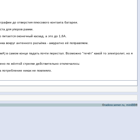
ографии до отверстия плюсового контакта батареи.
ста для упоров рамки.
 питается оконечный каскад, а это до 1,6А.
ка вокруг антенного разъёма - аккуратно её поправляем.
 мА) в самом конце падать почти перестал. Возможно "течёт" какой то электролит, но я
чено по жёлтой стрелке действительно отключалось:
а потребление никак не повлияло.
©
radioscanner.ru
,
miniBB
®