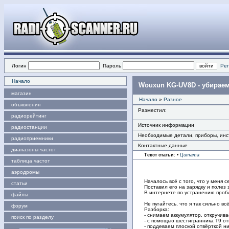
Логин
Пароль
Рег
Начало
Wouxun KG-UV8D - убираем
магазин
Начало
»
Разное
объявления
Разместил:
радиорейтинг
Источник информации
радиостанции
Необходимые детали, приборы, ин
радиоприемники
Контактные данные
диапазоны частот
Текст статьи
:
•
Цитата
таблица частот
аэродромы
Началось всё с того, что у меня с
статьи
Поставил его на зарядку и полез з
В интернете по устранению пробл
файлы
Не пугайтесь, что я так сильно вс
форум
Разборка:
- снимаем аккумулятор, откручива
поиск по разделу
- с помощью шестигранника Т9 от
- поддеваем плоской отвёрткой н