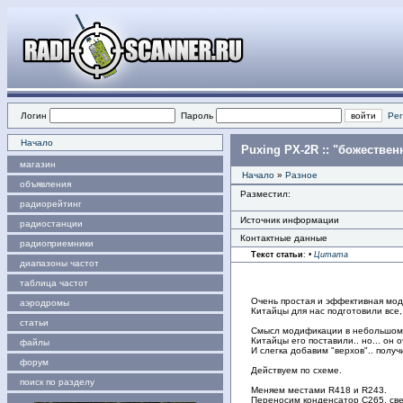
Логин
Пароль
Рег
Начало
Puxing PX-2R :: "божестве
магазин
Начало
»
Разное
объявления
Разместил:
радиорейтинг
Источник информации
радиостанции
Контактные данные
радиоприемники
Текст статьи
:
•
Цитата
диапазоны частот
таблица частот
Очень простая и эффективная мо
аэродромы
Китайцы для нас подготовили все,
статьи
Смысл модификации в небольшом 
Китайцы его поставили.. но... он 
файлы
И слегка добавим "верхов".. получ
форум
Действуем по схеме.
поиск по разделу
Меняем местами R418 и R243.
Переносим конденсатор С265, св