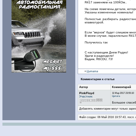
R417 заменяем на 100КОм..
На схеме помечены детали, котор
Указаны измененные номиналы!
Полностью разбирать радиостанц
клавиатурой.
Если "верхов" будет слишком мног
В моем случае, параллельно R417
Получилось так
С наступающим Днем Радио!
Удачи в радиоделе!
Вадим, R6CDU, 73!
•
Цитата
Комментарии к статье
Автор
Комментарий
PinkFloyd
11 Мар 2017 23:55:10
Цитата
Участник
Большое спасиб
Добавлять комментарии могут только зарег
Файл создан: 06 Май 2016 19:57:43, посл.