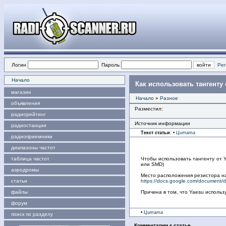
Логин
Пароль
Рег
Начало
Как использовать тангенту 
магазин
Начало
»
Разное
объявления
Разместил:
радиорейтинг
Источник информации
радиостанции
Текст статьи
:
•
Цитата
радиоприемники
диапазоны частот
таблица частот
Чтобы использовать тангенту от 
или SMD)
аэродромы
Место расположения резистора н
статьи
https://docs.google.com/docume
файлы
Причина в том, что Yaesu использу
форум
•
Цитата
поиск по разделу
Комментарии к статье