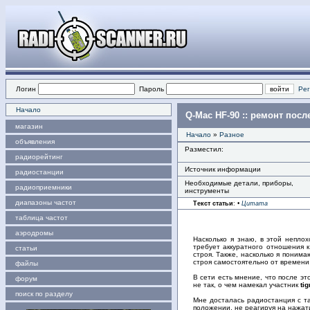
Логин
Пароль
Рег
Начало
Q-Mac HF-90 :: ремонт пос
магазин
Начало
»
Разное
объявления
Разместил:
радиорейтинг
Источник информации
радиостанции
Необходимые детали, приборы,
радиоприемники
инструменты
диапазоны частот
Текст статьи
:
•
Цитата
таблица частот
аэродромы
Насколько я знаю, в этой непло
требует аккуратного отношения 
статьи
строя. Также, насколько я поним
строя самостоятельно от времени
файлы
В сети есть мнение, что после это
форум
не так, о чем намекал участник
tig
поиск по разделу
Мне досталась радиостанция с та
положении, не реагируя на нажати