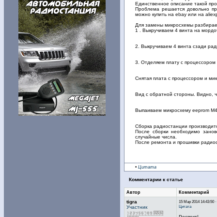
Единственное описание такой про
Проблема решается довольно пр
можно купить на ebay или на aliex
Для замены микросхемы разбира
1 . Выкручиваем 4 винта на морд
2. Выкручиваем 4 винта сзади ра
3. Отделяем плату с процессором 
Снятая плата с процессором и ми
Вид с обратной стороны. Видно, ч
Выпаиваем микросхему eeprom M4
Сборка радиостанции производитс
После сборки необходимо занов
случайные числа.
После ремонта и прошивки радио
•
Цитата
Комментарии к статье
Автор
Комментарий
tigra
15 Мар 2014 14:43:50 
Цитата
Участник
Респект!