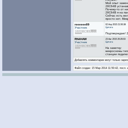
Мой опыт замен
28С64В устанавл
Почему-то от ни
28С64В я на пан
Сейчас есть же
просто нет. Мик
reeeeee89
02 Апр 2015 21:50:38
Цитата
Участник
Подтверждаю! 2
RN4HAW
23 Авг 2015 20:26:03
Цитата
Участник
На заметку:
микросхемы типа
станции подклю
Добавлять комментарии могут только зарег
Файл создан: 15 Мар 2014 11:50:42, посл.