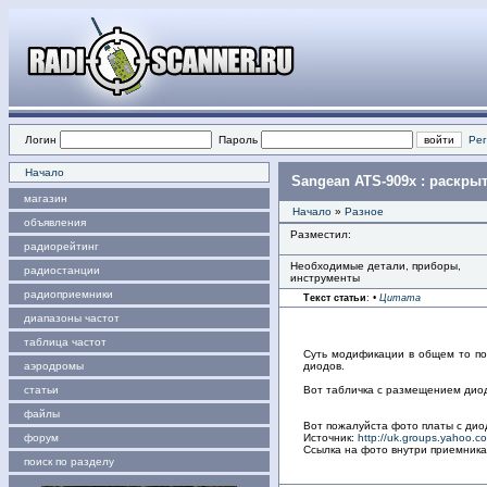
Логин
Пароль
Рег
Начало
Sangean ATS-909x : раскры
магазин
Начало
»
Разное
объявления
Разместил:
радиорейтинг
Необходимые детали, приборы,
радиостанции
инструменты
радиоприемники
Текст статьи
:
•
Цитата
диапазоны частот
таблица частот
Суть модификации в общем то по
аэродромы
диодов.
статьи
Вот табличка с размещением дио
файлы
Вот пожалуйста фото платы с диод
форум
Источник:
http://uk.groups.yahoo
Ссылка на фото внутри приемник
поиск по разделу