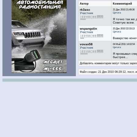
Автор
Комментарий
rk3asc
21 Дек 2010 21:49:36
Цитата
Участник
Я точно так же 
Советую всем.
wspangolin
23 Дек 2010 22:33:13
Цитата
Участник
Ваварство конеч
vovan58
04 Май 2011 14:02:54
Цитата
Участник
Я промывал спир
быстрее...
Добавлять комментарии могут только зарег
Файл создан: 21 Дек 2010 06:29:12, посл. 