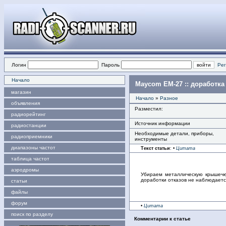
Логин
Пароль
Рег
Начало
Maycom EM-27 :: доработка
магазин
Начало
»
Разное
объявления
Разместил:
радиорейтинг
Источник информации
радиостанции
Необходимые детали, приборы,
радиоприемники
инструменты
диапазоны частот
Текст статьи
:
•
Цитата
таблица частот
аэродромы
Убираем металлическую крышечку
доработки отказов не наблюдаетс
статьи
файлы
форум
•
Цитата
поиск по разделу
Комментарии к статье