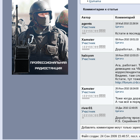
•
Цитата
Комментарии к статье
Автор
Комментарий
agents
18 Май 2010 22:28:54
Цитата
Участник
Кстати в послед
Xamster
08 Июн 2010 19:51:33
Цитата
Участник
Доработал.. . В
halcyon
18 Июн 2010 12:03:15 
Цитата
Участник
Ага, работает. 
девиацию на ЧМ
корреспондента 
Видимо, там сл
Кстати, тут тож
http://forum.ci-b
Xamster
26 Июн 2010 18:34:00
Цитата
Участник
Тоже когда дор
А так всё в поря
river31
19 Дек 2010 12:40:05
Цитата
Участник
Доработку произ
P.S. Серийник 
Добавлять комментарии могут только зарег
Файл создан: 24 Сен 2009 15:46:57, посл. 