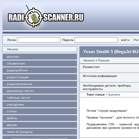
Логин
Пароль
Рег
Начало
Yosan Stealth 5 (MegaJet MJ
магазин
Начало
»
Разное
объявления
Разместил:
радиорейтинг
Источник информации
радиостанции
радиоприемники
Необходимые детали, приборы,
инструменты
диапазоны частот
Текст статьи
:
•
Цитата
таблица частот
аэродромы
Лечим "глухую модуляцию"
статьи
Правим "питание" - для полного 
файлы
Подправляем ГУН - заменой кер
форум
динамике при уровнях громкости 
поиск по разделу