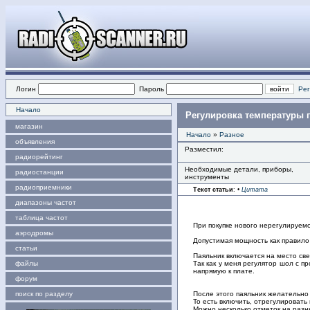
Логин
Пароль
Рег
Начало
Регулировка температуры 
магазин
Начало
»
Разное
объявления
Разместил:
радиорейтинг
Необходимые детали, приборы,
радиостанции
инструменты
радиоприемники
Текст статьи
:
•
Цитата
диапазоны частот
таблица частот
При покупке нового нерегулируемо
аэродромы
Допустимая мощность как правило
статьи
Паяльник включается на место св
файлы
Так как у меня регулятор шол с п
напрямую к плате.
форум
поиск по разделу
После этого паяльник желательно
То есть включить, отрегулировать
Можно несколько отметок на разн