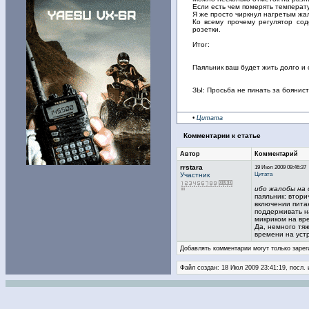
Если есть чем померять температу
Я же просто чиркнул нагретым жа
Ко всему прочему регулятор со
розетки.
Итог:
Паяльник ваш будет жить долго и с
ЗЫ: Просьба не пинать за боянис
•
Цитата
Комментарии к статье
Автор
Комментарий
rrstara
19 Июл 2009 09:46:37
Цитата
Участник
ибо жалобы на
паяльник: втор
включении пита
поддерживать на
микриком на вр
Да, немного тя
времени на уст
Добавлять комментарии могут только зарег
Файл создан: 18 Июл 2009 23:41:19, посл.