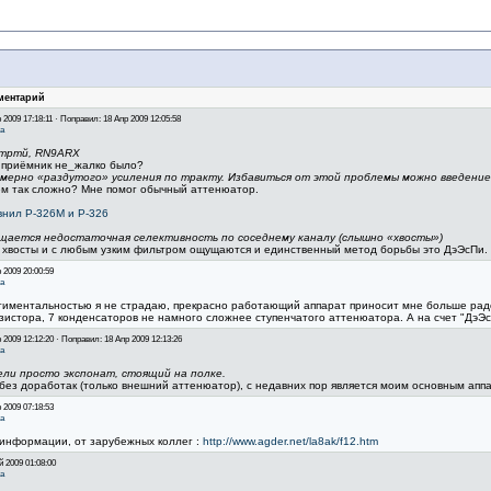
ментарий
 2009 17:18:11 · Поправил: 18 Апр 2009 12:05:58
а
тртй, RN9ARX
 приёмник не_жалко было?
змерно «раздутого» усиления по тракту. Избавиться от этой проблемы можно введением
м так сложно? Мне помог обычный аттенюатор.
нил Р-326М и Р-326
щается недостаточная селективность по соседнему каналу (слышно «хвосты»)
 хвосты и с любым узким фильтром ощущаются и единственный метод борьбы это ДэЭсПи.
 2009 20:00:59
а
иментальностью я не страдаю, прекрасно работающий аппарат приносит мне больше радос
зистора, 7 конденсаторов не намного сложнее ступенчатого аттенюатора. А на счет "ДэЭсП
 2009 12:12:20 · Поправил: 18 Апр 2009 12:13:26
а
ели просто экспонат, стоящий на полке.
без доработак (только внешний аттенюатор), с недавних пор является моим основным аппара
 2009 07:18:53
а
информации, от зарубежных коллег :
http://www.agder.net/la8ak/f12.htm
 2009 01:08:00
а