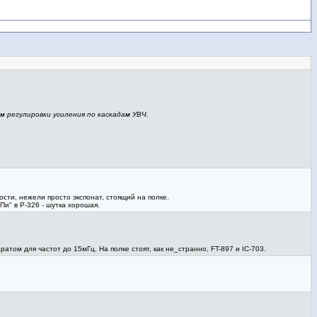
 регулировки усиления по каскадам УВЧ.
ти, нежели просто экспонат, стоящий на полке.
и" в Р-326 - шутка хорошая.
том для частот до 15мГц. На полке стоят, как не_странно, FT-897 и IC-703.