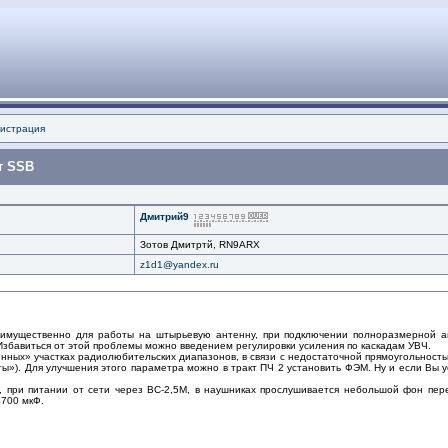
истрация
т SSB
Дмитрий9
Зотов Дмитртй, RN9ARX
z1d1@yandex.ru
имущественно для работы на штырьевую антенну, при подключении полноразмерной ан
 Избавиться от этой проблемы можно введением регулировки усиления по каскадам УВЧ.
нных» участках радиолюбительских диапазонов, в связи с недостаточной прямоугольность
ты»). Для улучшения этого параметра можно в тракт ПЧ 2 установить ФЭМ. Ну и если Вы 
, при питании от сети через ВС-2,5М, в наушниках прослушивается небольшой фон пер
700 мкФ.