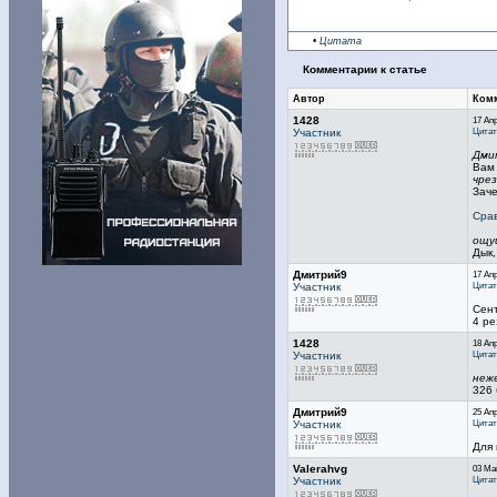
•
Цитата
Комментарии к статье
Автор
Ком
1428
17 Апр
Цитат
Участник
Дми
Вам
чре
Заче
Срав
ощу
Дык,
Дмитрий9
17 Апр
Цитат
Участник
Сент
4 ре
1428
18 Апр
Цитат
Участник
неж
326 
Дмитрий9
25 Апр
Цитат
Участник
Для 
Valerahvg
03 Май
Цитат
Участник