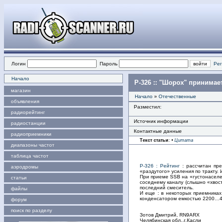
Логин
Пароль
Рег
Начало
Р-326 :: "Шорох" принимае
магазин
Начало
»
Отечественные
объявления
Разместил:
радиорейтинг
Источник информации
радиостанции
Контактные данные
радиоприемники
Текст статьи
:
•
Цитата
диапазоны частот
таблица частот
Р-326 : Рейтинг
: рассчитан пре
аэродромы
«раздутого» усиления по тракту.
При приеме SSB на «густонаселе
статьи
соседнему каналу (слышно «хвос
последний смеситель.
файлы
И еще : в некоторых приемниках
конденсатором емкостью 2200…4
форум
поиск по разделу
Зотов Дмитрий, RN9ARX
Челябинская обл.,г.Касли