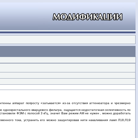
тенны аппарат попросту «затыкается» из-за отсутствия аттенюатора и чрезмерно
ю однокристального кварцевого фильтра, ощущается недостаточная селективность по
установили ФЭМ с полосой 3 кГц, значит Вам режим АМ не нужен , можно доработать
еменного тока, устранить его можно зашунтировав нити накаливания ламп Л18;Л19