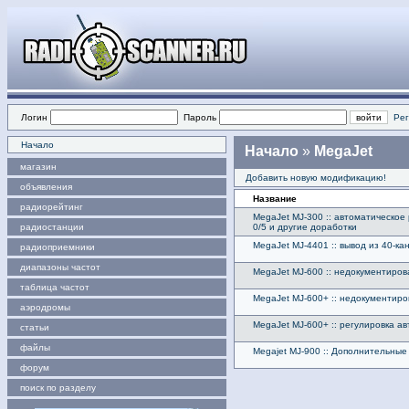
Логин
Пароль
Рег
Начало
Начало
»
MegaJet
магазин
Добавить новую модификацию!
объявления
Название
радиорейтинг
MegaJet MJ-300 :: автоматическое
радиостанции
0/5 и другие доработки
MegaJet MJ-4401 :: вывод из 40-ка
радиоприемники
диапазоны частот
MegaJet MJ-600 :: недокументиро
таблица частот
MegaJet MJ-600+ :: недокументир
аэродромы
MegaJet MJ-600+ :: регулировка а
статьи
файлы
Megajet MJ-900 :: Дополнительны
форум
поиск по разделу