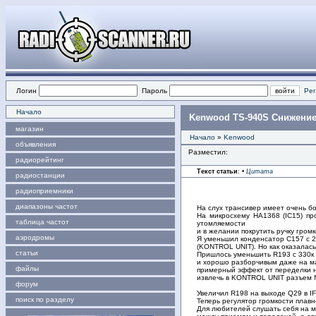
Логин
Пароль
Рег
Начало
Kenwood TS-940S Снижение 
магазин
Начало
»
Kenwood
объявления
Разместил:
радиорейтинг
Текст статьи
:
•
Цитата
радиостанции
радиоприемники
диапазоны частот
На слух трансивер имеет очень 
На микросхему HA1368 (IC15) пр
таблица частот
утомляемости
и в желании покрутить ручку гром
аэродромы
Я уменьшил конденсатор C157 с 2
(KONTROL UNIT). Но как оказалась
статьи
Пришлось уменьшить R193 с 330к д
и хорошо разборчивым даже на м
файлы
примерный эффект от переделки н
извлечь в KONTROL UNIT разъем №
форум
Увеличил R198 на выходе Q29 в IF 
поиск по разделу
Теперь регулятор громкости плавн
Для любителей слушать себя на 