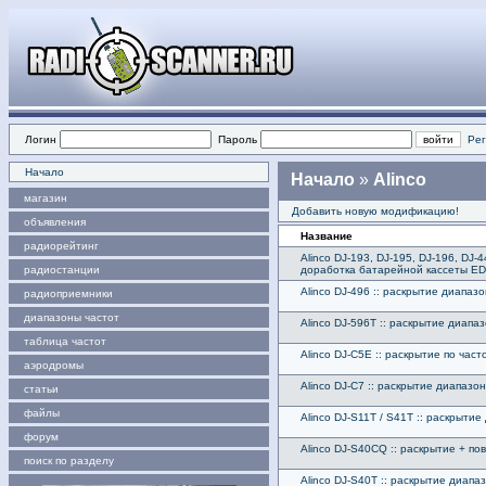
Логин
Пароль
Рег
Начало
Начало
»
Alinco
магазин
Добавить новую модификацию!
объявления
Название
радиорейтинг
Alinco DJ-193, DJ-195, DJ-196, DJ-4
радиостанции
доработка батарейной кассеты ED
Alinco DJ-496 :: раскрытие диапаз
радиоприемники
диапазоны частот
Alinco DJ-596T :: раскрытие диапа
таблица частот
Alinco DJ-C5E :: раскрытие по ча
аэродромы
Alinco DJ-C7 :: раскрытие диапазо
статьи
файлы
Alinco DJ-S11T / S41T :: раскрыти
форум
Alinco DJ-S40CQ :: раскрытие + 
поиск по разделу
Alinco DJ-S40T :: раскрытие диапа